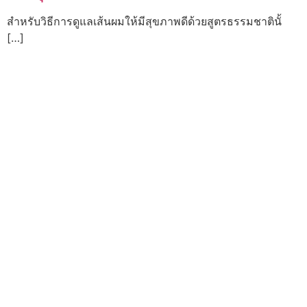
สำหรับวิธีการดูแลเส้นผมให้มีสุขภาพดีด้วยสูตรธรรมชาตินั้
[…]