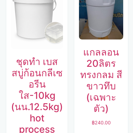
แกลลอน
ชุดทำ เบส
20ลิตร
สบู่ก้อนกลีเซ
ทรงกลม สี
อรีน
ขาวทึบ
ใส-10kg
(เฉพาะ
(นน.12.5kg)
ตัว)
hot
฿
240.00
process