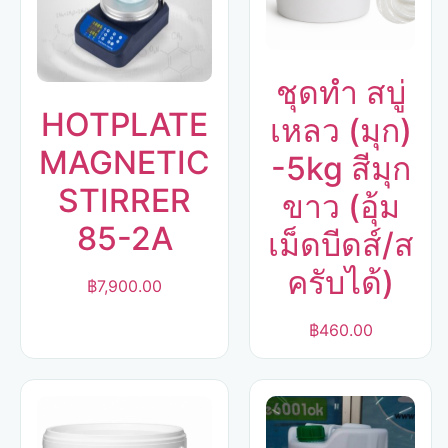
ชุดทำ สบู่
HOTPLATE
เหลว (มุก)
MAGNETIC
-5kg สีมุก
STIRRER
ขาว (อุ้ม
85-2A
เม็ดบีดส์/ส
ครับได้)
฿
7,900.00
฿
460.00