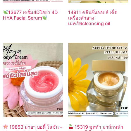
13677 เซรั่ม4Dไฮยา 4D
14911 คลีนซิ่งออยล์ เช็ด
HYA Facial Serum
เครื่องสำอาง
เมคอัพcleansing oil
19853 มายา บอดี้ โลชั่น –
15319 ชุดทำ มาส์กหน้า