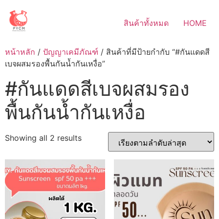
Skip
to
สินค้าทั้งหมด
HOME
content
หน้าหลัก
/
ปัญญาเคมีภัณฑ์
/ สินค้าที่มีป้ายกำกับ “#กันแดดสี
เบจผสมรองพื้นกันน้ำกันเหงื่อ”
#กันแดดสีเบจผสมรอง
พื้นกันน้ำกันเหงื่อ
Sorted
Showing all 2 results
by
latest