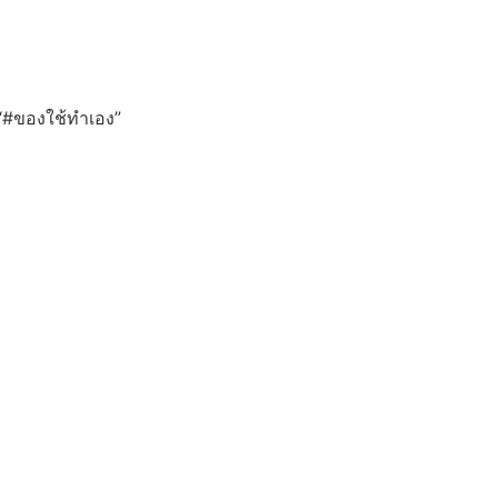
บ “#ของใช้ทำเอง”