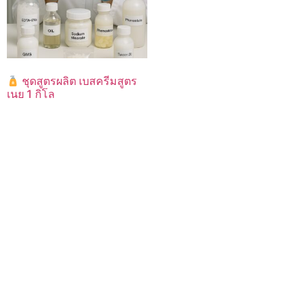
ชุดสูตรผลิต เบสครีมสูตร
เนย 1 กิโล