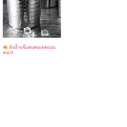
ถังน้ำแข็งสแตนเลสแบบ
หนา!