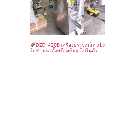
DZD-420B เครื่องบรรจุเมล็ด แป้ง
ใบชา แนวตั้งพร้อมซีลถุงไปในตัว