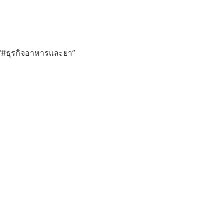
บ “#ธุรกิจอาหารและยา”
า