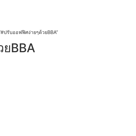
บ “#ปรับออฟฟิศง่ายๆด้วยBBA”
้วยBBA