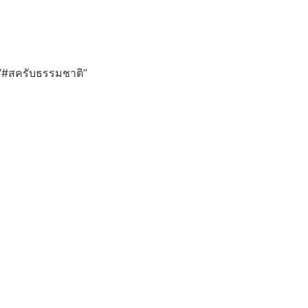
บ “#สครับธรรมชาติ”