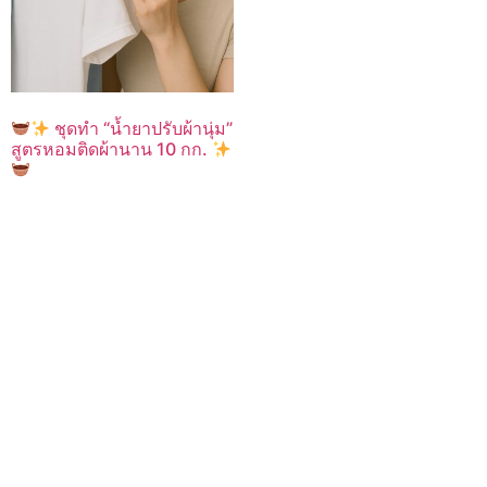
ชุดทำ “น้ำยาปรับผ้านุ่ม”
สูตรหอมติดผ้านาน 10 กก.