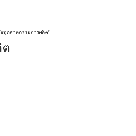
ับ “#อุตสาหกรรมการผลิต”
ิต