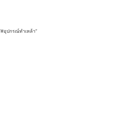
บ “#อุปกรณ์ทำเหล้า”