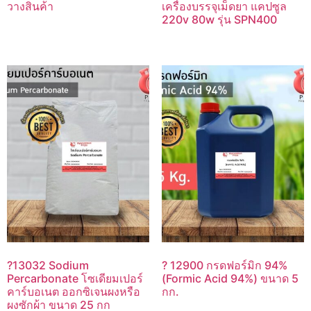
วางสินค้า
เครื่องบรรจุเม็ดยา แคปซูล
220v 80w รุ่น SPN400
?13032 Sodium
? 12900 กรดฟอร์มิก 94%
Percarbonate โซเดียมเปอร์
(Formic Acid 94%) ขนาด 5
คาร์บอเนต ออกซิเจนผงหรือ
กก.
ผงซักผ้า ขนาด 25 กก