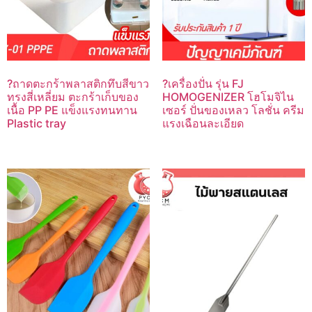
?ถาดตะกร้าพลาสติกทึบสีขาว
?เครื่องปั่น รุ่น FJ
ทรงสี่เหลี่ยม ตะกร้าเก็บของ
HOMOGENIZER โฮโมจิไน
เนื้อ PP PE แข็งแรงทนทาน
เซอร์ ปั่นของเหลว โลชั่น ครีม
Plastic tray
แรงเฉือนละเอียด