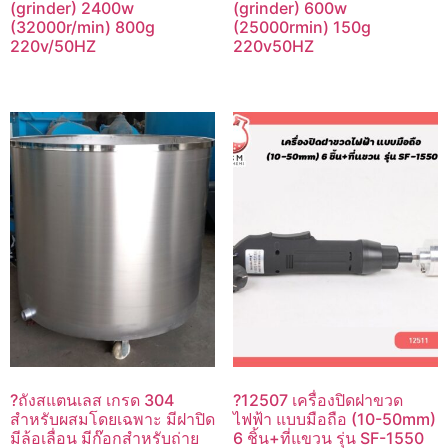
(grinder) 2400w
(grinder) 600w
(32000r/min) 800g
(25000rmin) 150g
220v/50HZ
220v50HZ
?ถังสแตนเลส เกรด 304
?12507 เครื่องปิดฝาขวด
สำหรับผสมโดยเฉพาะ มีฝาปิด
ไฟฟ้า แบบมือถือ (10-50mm)
มีล้อเลื่อน มีก๊อกสำหรับถ่าย
6 ชิ้น+ที่แขวน รุ่น SF-1550