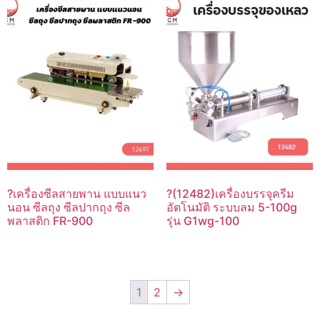
?เครื่องซีลสายพาน แบบแนว
?(12482)เครื่องบรรจุครีม
นอน ซีลถุง ซีลปากถุง ซีล
อัตโนมัติ ระบบลม 5-100g
พลาสติก FR-900
รุ่น G1wg-100
1
2
→