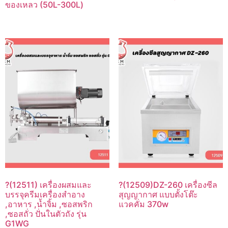
ของเหลว (50L-300L)
?(12511) เครื่องผสมและ
?(12509)DZ-260 เครื่องซีล
บรรจุครีมเครื่องสำอาง
สุญญากาศ แบบตั้งโต๊ะ
,อาหาร ,น้ำจิ้ม ,ซอสพริก
แวคคั่ม 370w
,ซอสถั่ว ปั่นในตัวถัง รุ่น
G1WG