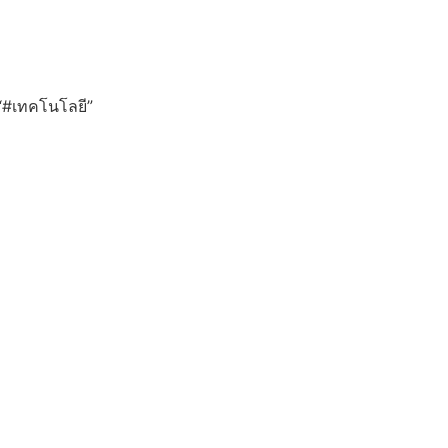
บ “#เทคโนโลยี”