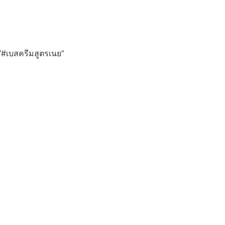
บ “#เบสครีมสูตรเนย”