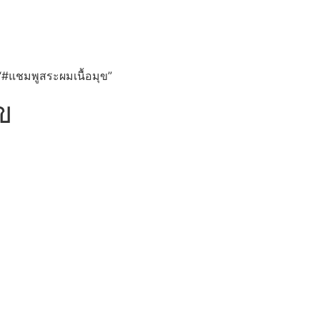
บ “#แชมพูสระผมเนื้อมุข”
ข