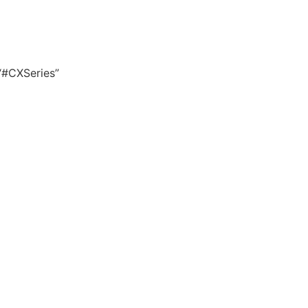
บ “#CXSeries”