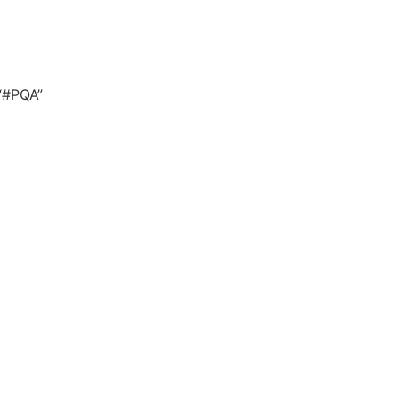
 “#PQA”