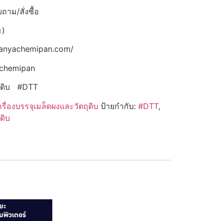
าม/สั่งซื้อ
ะ)
panyachemipan.com/
achemipan
ถุดิบ #DTT
ครื่องบรรจุเมล็ดผงและวัตถุดิบ
ป้ายกำกับ:
#DTT
,
ดิบ