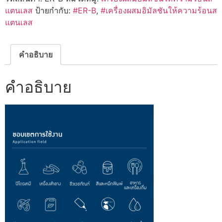
แตนเลส
ป้ายกำกับ:
#ER-B
,
#เครื่องผสมอิมัลชันให้ความร้อนส
แตนเลส
คำอธิบาย
คำอธิบาย