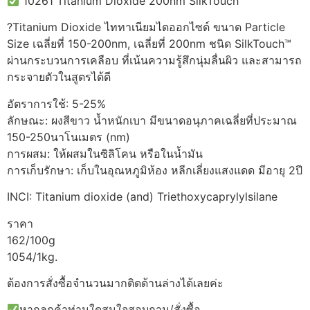
10261 Titanium Dioxide 200nm SilkTouch™
?Titanium Dioxide ไททาเนียมไดออกไซด์ ขนาด Particle
Size เฉลี่ยที่ 150-200nm, เฉลี่ยที่ 200nm ชนิด SilkTouch™
ผ่านกระบวนการเคลือบ ที่เน้นความรู้สึกนุ่มลื่นผิว และสามารถ
กระจายตัวในสูตรได้ดี
อัตราการใช้: 5-25%
ลักษณะ: ผงสีขาว น้ำหนักเบา มีขนาดอนุภาคเฉลี่ยที่ประมาณ
150-250นาโนเมตร (nm)
การผสม: ให้ผสมในซิลิโคน หรือในน้ำมัน
การเก็บรักษา: เก็บในอุณหภูมิห้อง หลีกเลี่ยงแสงแดด มีอายุ 2ปี
INCI: Titanium dioxide (and) Triethoxycaprylylsilane
ราคา
162/100g
1054/1kg.
ต้องการสั่งซื้อจำนวนมากติดด้านล่างได้เลยค่ะ
หากลูกค้าท่านใดสนใจสอบถาม/สั่งซื้อ