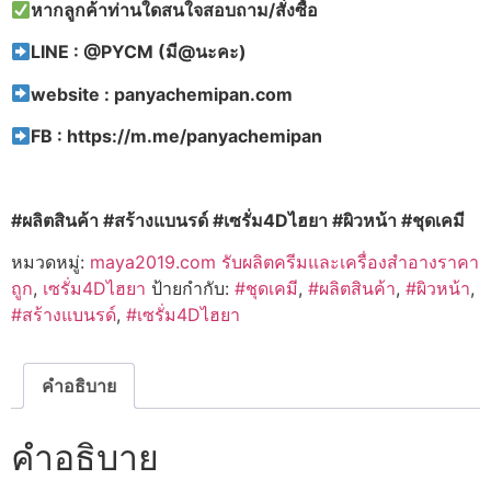
หากลูกค้าท่านใดสนใจสอบถาม/สั่งซื้อ
LINE : @PYCM (
มี@
นะคะ)
website : panyachemipan.com
FB : https://m.me/panyachemipan
#
ผลิตสินค้า #
สร้างแบนรด์ #
เซรั่ม4D
ไฮยา #
ผิวหน้า #
ชุดเคมี
หมวดหมู่:
maya2019.com รับผลิตครีมและเครื่องสำอางราคา
ถูก
,
เซรั่ม4Dไฮยา
ป้ายกำกับ:
#ชุดเคมี
,
#ผลิตสินค้า
,
#ผิวหน้า
,
#สร้างแบนรด์
,
#เซรั่ม4Dไฮยา
คำอธิบาย
คำอธิบาย