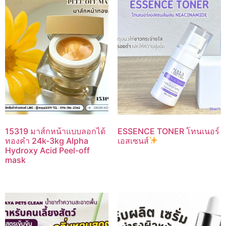
15319 มาส์กหน้าแบบลอกได้
ESSENCE TONER โทนเนอร์
ทองคำ 24k-3kg Alpha
เอสเซนส์
Hydroxy Acid Peel-off
mask