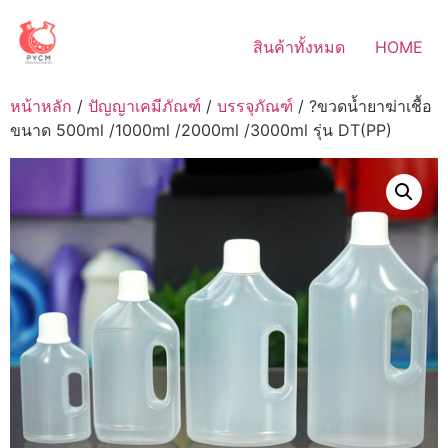
Skip
to
สินค้าทั้งหมด
HOME
content
หน้าหลัก
/
ปัญญาเคมีภัณฑ์
/
บรรจุภัณฑ์
/ ?ขวดน้ำยาฆ่าเชื้อ
ขนาด 500ml /1000ml /2000ml /3000ml รุ่น DT(PP)