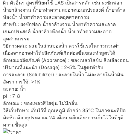
ผิว ตัวอื่นๆ สูตรที่นิยมใช้ LAS เป็นสารหลัก เช่น ผงซักฟอก
น้ำยาล้างจาน น้ำยาทำความสะอาดเอนกประสงค์ น้ำยาล้าง
ห้องน้ำ น้ำยาทำความสะอาดอุตสาหกรรม
สำหรับ: ผงซักฟอก น้ำยาล้างจาน น้ำยาทำความสะอาด
เอนกประสงค์ น้ำยาล้างห้องน้ำ น้ำยาทำความสะอาด
อุตสาหกรรม
วิธีการผสม: ผสมในส่วนของน้ำ ควรใช้แรงในการกวนต่ำ
เนื่องจากอาจทำให้ผลิตภัณฑ์เกิดฟองขึ้นขณะทำสูตรได้
ลักษณะผลิตภัณฑ์ (Apprance) : ของเหลวใสข้น สีเหลืองอ่อน
ปริมาณที่แนะนำ (Dosage) : 2-5% ในสูตรตำรับ
การละลาย (Solubilizer) : ละลายในน้ำ ไม่ละลายในน้ำมัน
อัตราการใช้: >1%
ละลาย: น้ำ
pH: 7-8
ลักษณะ : ของเหลวสีใสขุ่น ไม่มีกลิ่น
วิธีเก็บรักษา: เก็บไว้ที่ อุณหภูมิ ต่ำกว่า 35°C ในภาชนะที่ปิด
มิดชิด มีอายุประมาณ 24 เดือน หลีกเลี่ยงการเก็บไว้ในที่ๆมี
ความชื้นสูง
ราคา