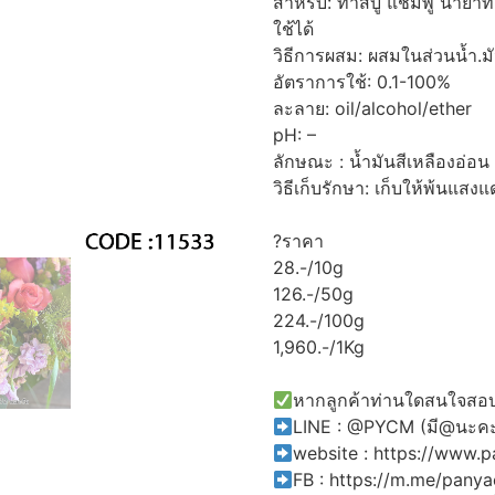
สำหรับ: ทำสบู่ แชมพู น้ำย
ใช้ได้
วิธีการผสม: ผสมในส่วนน้ำ.มั
อัตราการใช้: 0.1-100%
ละลาย: oil/alcohol/ether
pH: –
ลักษณะ : น้ำมันสีเหลืองอ่อน
วิธีเก็บรักษา: เก็บให้พ้นแส
?ราคา
28.-/10g
126.-/50g
224.-/100g
1,960.-/1Kg
หากลูกค้าท่านใดสนใจสอบถ
LINE : @PYCM (มี@นะค
website :
https://www.
FB :
https://m.me/pany