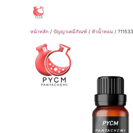
Skip
to
content
หน้าหลัก
/
ปัญญาเคมีภัณฑ์
/
หัวน้ำหอม
/ ?11533