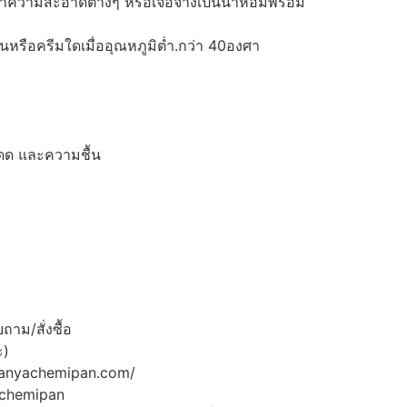
าทำความสะอาดต่างๆ หรือเจือจางเป็นน้ำหอมพร้อม
นหรือครีมใดเมื่ออุณหภูมิต่ำ.กว่า 40องศา
งแดด และความชื้น
าม/สั่งซื้อ
ะ)
panyachemipan.com/
achemipan