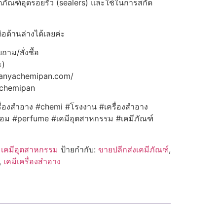
ัณฑ์อุดรอยรั่ว (sealers) และใช้ในการสกัด
่อด้านล่างได้เลยค่ะ
าม/สั่งซื้อ
ะ)
panyachemipan.com/
achemipan
ื่องสำอาง #chemi #โรงงาน #เครื่องสำอาง
หอม #perfume #เคมีอุตสาหกรรม #เคมีภัณฑ์
:
เคมีอุตสาหกรรม
ป้ายกำกับ:
ขายปลีกส่งเคมีภัณฑ์
,
,
เคมีเครื่องสำอาง