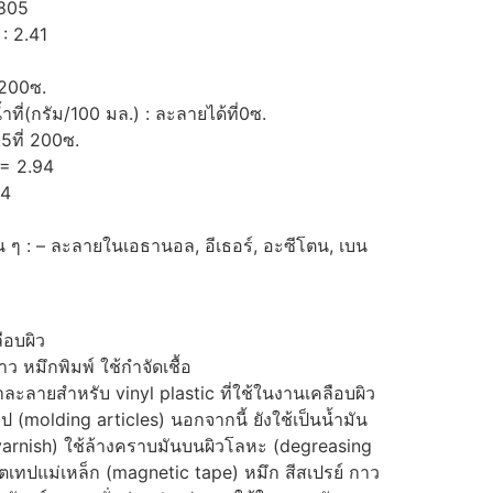
.805
: 2.41
่200ซ.
่(กรัม/100 มล.) : ละลายได้ที่0ซ.
5ที่ 200ซ.
= 2.94
34
 ๆ : – ละลายในเอธานอล, อีเธอร์, อะซีโตน, เบน
ือบผิว
 หมึกพิมพ์ ใช้กำจัดเชื้อ
ละลายสำหรับ vinyl plastic ที่ใช้ในงานเคลือบผิว
ป (molding articles) นอกจากนี้ ยังใช้เป็นน้ำมัน
(varnish) ใช้ล้างคราบมันบนผิวโลหะ (degreasing
เทปแม่เหล็ก (magnetic tape) หมึก สีสเปรย์ กาว