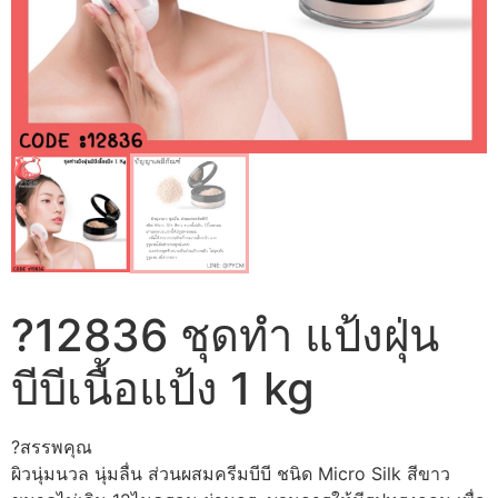
?12836 ชุดทำ แป้งฝุ่น
บีบีเนื้อแป้ง 1 kg
?สรรพคุณ
ผิวนุ่มนวล นุ่มลื่น ส่วนผสมครีมบีบี ชนิด Micro Silk สีขาว