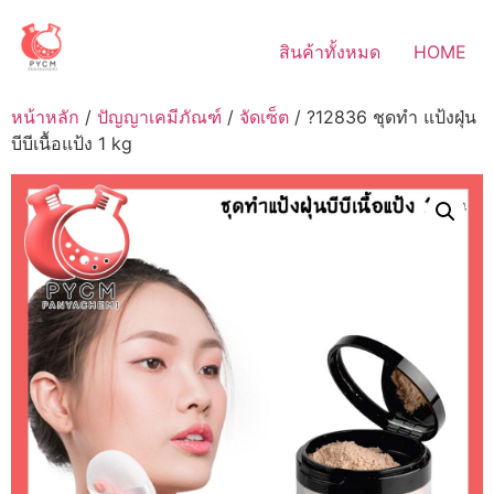
Skip
to
สินค้าทั้งหมด
HOME
content
หน้าหลัก
/
ปัญญาเคมีภัณฑ์
/
จัดเซ็ต
/ ?12836 ชุดทำ แป้งฝุ่น
บีบีเนื้อแป้ง 1 kg