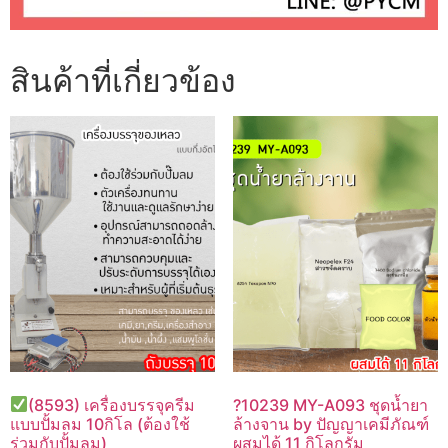
สินค้าที่เกี่ยวข้อง
(8593) เครื่องบรรจุครีม
?10239 MY-A093 ชุดน้ำยา
แบบปั้มลม 10กิโล (ต้องใช้
ล้างจาน by ปัญญาเคมีภัณฑ์
ร่วมกับปั้มลม)
ผสมได้ 11 กิโลกรัม