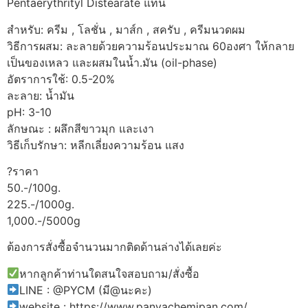
Pentaerythrityl Distearate แทน
สำหรับ: ครีม , โลชั่น , มาส์ก , สครับ , ครีมนวดผม
วิธีการผสม: ละลายด้วยความร้อนประมาณ 60องศา ให้กลาย
เป็นของเหลว และผสมในน้ำ.มัน (oil-phase)
อัตราการใช้: 0.5-20%
ละลาย: น้ำมัน
pH: 3-10
ลักษณะ : ผลึกสีขาวมุก และเงา
วิธีเก็บรักษา: หลีกเลี่ยงความร้อน แสง
?ราคา
50.-/100g.
225.-/1000g.
1,000.-/5000g
ต้องการสั่งซื้อจำนวนมากติดด้านล่างได้เลยค่ะ
หากลูกค้าท่านใดสนใจสอบถาม/สั่งซื้อ
LINE : @PYCM (มี@นะคะ)
website : https://www.panyachemipan.com/