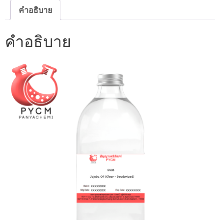
คำอธิบาย
คำอธิบาย