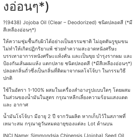
งอ่อนๆ*)
?(9438) Jojoba Oil (Clear – Deodorized) ชนิดปลอดสี (*มี
สีเหลืองอ่อนๆ*)
ให้ความชุ่มชื้นกับผิวได้อย่างเป็นธรรมชาติ ไม่อุดตันรูขุมขน
ไม่ทำให้เกิดปฏิกริยาแพ้ ช่วยทำความสะอาดหนังศรีษะ
บรรเทาอาการหนังศรีษะแห้งคัน และเป็นขุย บำรุงรากผม และ
ป้องกันเส้นผมแห้ง แตกปลาย ชนิดปลอดสี (*มีสีเหลืองอ่อนๆ*)
ปลอดกลิ่นถั่วซึ่งเป็นกลิ่นที่ติดมาจากผลโจโจ้บา ในกรรมวิธี
ปกติ
ใช้ในอัตรา 1-100% ผสมในเครื่องสำอางรูปแบบใดๆ โดยผสม
ในส่วนของน้ำมันในสูตร กรุณาหลีกเลี่ยงความร้อนแสงแดด
และ อากาศ
น้ำมันโจโจ้บา มีอายุ 2 ปี จากวันผลิต หากเก็บไว้ในสภาพที่
เหมาะสม กรุณาดูวันหมดอายุของแต่ละ Lot ด้านบน
INCI Name: Simmondsia Chinensis (Jojoba) Seed Oil