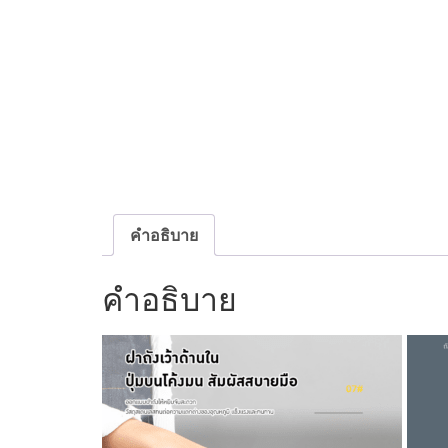
คำอธิบาย
คำอธิบาย