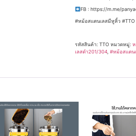
FB : https://m.me/pany
#หม้อสแตนเลสมีหูหิ้ว #TT
รหัสสินค้า:
TTO
หมวดหมู่:
ห
เลสดำ201/304
,
#หม้อสแตนเล