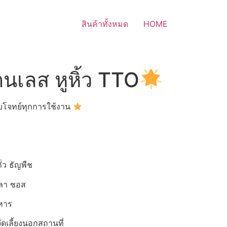
สินค้าทั้งหมด
HOME
นเลส หูหิ้ว TTO
โจทย์ทุกการใช้งาน
่ว ธัญพืช
ปลา ซอส
าหาร
ดเลี้ยงนอกสถานที่