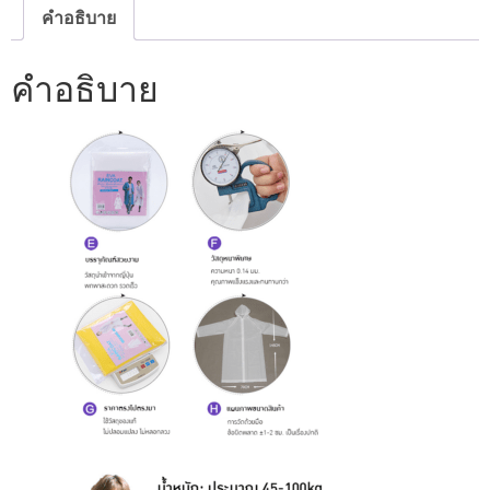
คำอธิบาย
คำอธิบาย