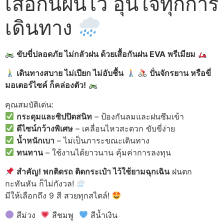
เสื้อกันฝนไว้ อุ่นใจทุกการ
เดินทาง
ขับขี่ปลอดภัย ไม่กลัวฝน ด้วยเสื้อกันฝน EVA
พรีเมียม
เดินทางสบาย ไม่เปียก ไม่อับชื้น
ปั่นจักรยาน หรือขี่
มอเตอร์ไซค์ ก็คล่องตัว!
คุณสมบัติเด่น:
กระดุมและซิปปิดสนิท
– ป้องกันลมและฝนซึมเข้า
ดีไซน์กว้างพิเศษ
– เคลื่อนไหวสะดวก ขับขี่ง่าย
น้ำหนักเบา
– ไม่เป็นภาระขณะเดินทาง
ทนทาน
– ใช้งานได้ยาวนาน คุ้มค่าการลงทุน
สำคัญ! พกติดรถ ติดกระเป๋า ไว้ใช้ยามฉุกเฉิน
ฝนตก
กะทันหัน ก็ไม่กังวล!
มีให้เลือกถึง 9 สี สวยทุกสไตล์!
สีม่วง
สีชมพู
สีน้ำเงิน