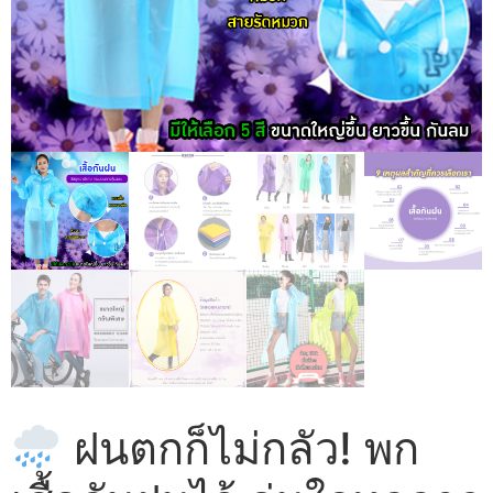
ฝนตกก็ไม่กลัว! พก