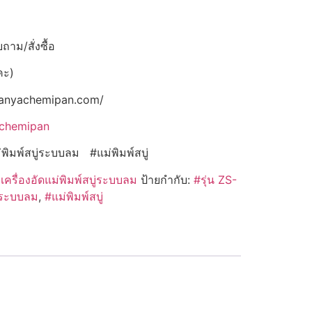
าม/สั่งซื้อ
คะ)
panyachemipan.com/
achemipan
่พิมพ์สบู่ระบบลม #แม่พิมพ์สบู่
:
เครื่องอัดแม่พิมพ์สบู่ระบบลม
ป้ายกำกับ:
#รุ่น ZS-
ู่ระบบลม
,
#แม่พิมพ์สบู่