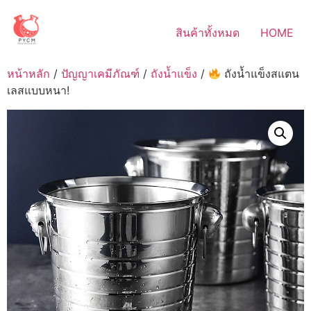
Skip
to
สินค้าทั้งหมด
HOME
content
หน้าหลัก
/
ปัญญาเคมีภัณฑ์
/
ถังน้ำแข็ง
/
ถังน้ำแข็งสแตน
เลสแบบหนา!