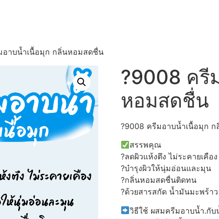
อาบน้ำเนื้อมุก กลิ่นหอมสดชื่น
?9008 ครีมอ
หอมสดชื่น
?9008 ครีมอาบน้ำเนื้อมุก กล
สรรพคุณ
?ลดผิวแห้งตึง ไม่ระคายเคือง
?บำรุงผิวให้นุ่มอ่อนและมุน
?กลิ่นหอมสดชื่นติดทน
?ด้วยสารสกัด น้ำมันมะพร้าว
วิธีใช้ ผสมครีมอาบน้ำ.กั