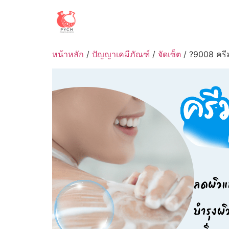
Skip
to
content
หน้าหลัก
/
ปัญญาเคมีภัณฑ์
/
จัดเซ็ต
/ ?9008 ครีม