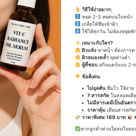
วิธีใช้ง่ายมาก
:
หยด 2-3 หยดบนใบหน้า
เกลี่ยให้ซึมเข้าผิว
ใช้ได้ทุกวัน ไม่ต้องหยุดพั
เหมาะกับใคร
?
ผิวแห้ง
ขาดน้ำ ต้องการค
ผิวหมองคล้ำ
จุดด่างดำ
ผู้ที่ชอบ
สกินแคร์แบบ 2-i
ข้อดีเด่น
:
ไม่อุดตัน
ซึมไว ใช้ง่าย
7
สารสกัด
ในหลอดเดีย
ไม่มีสารเคมีเป็นอันตร
ราคาคุ้ม
เทียบสารสกัดที
ราคาพิเศษ
189
บาท
หากลูกค้าท่านใดสนใจสอบถ