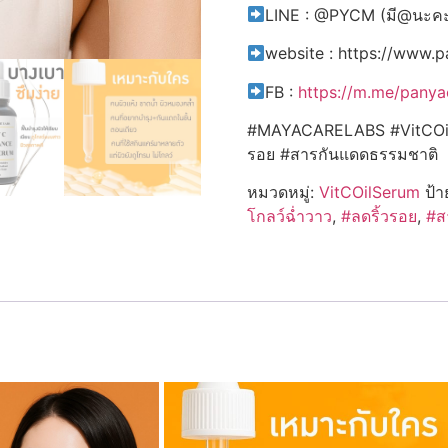
LINE : @PYCM (มี@นะค
website : https://www.
FB :
https://m.me/pany
#MAYACARELABS #VitCOilSer
รอย #สารกันแดดธรรมชาติ
หมวดหมู่:
VitCOilSerum
ป้า
โกลว์ฉ่ำวาว
,
#ลดริ้วรอย
,
#ส