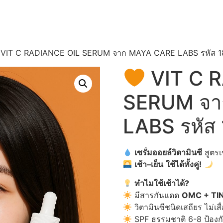
VIT C RADIANCE OIL SERUM จาก MAYA CARE LABS รหัส 
VIT C 
SERUM จา
LABS รหัส
เซรั่มออยล์วิตามินซี
สูตรเ
เช้า
–
เย็น
ใช้ได้ทั้งคู่
!
ทำไมใช้เช้าได้
?
มีสารกันแดด
OMC + TI
วิตามินซีชนิดเสถียร ไม่เ
SPF ธรรมชาติ 6-8 ป้องกัน