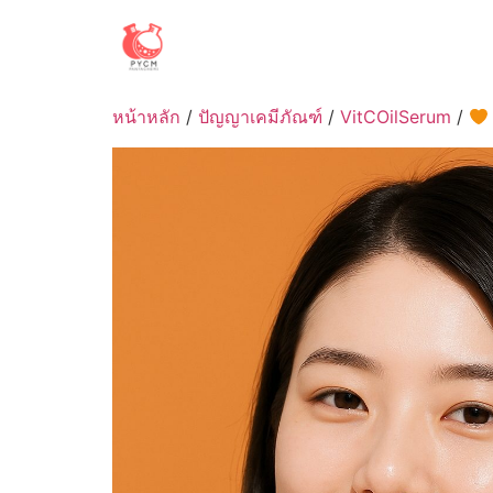
Skip
to
content
หน้าหลัก
/
ปัญญาเคมีภัณฑ์
/
VitCOilSerum
/