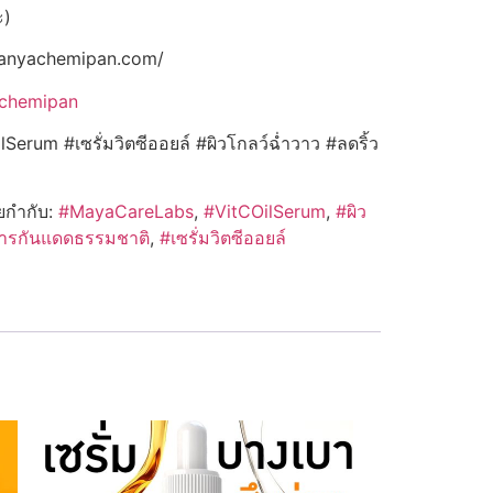
ะ)
panyachemipan.com/
achemipan
um #เซรั่มวิตซีออยล์ #ผิวโกลว์ฉ่ำวาว #ลดริ้ว
ยกำกับ:
#MayaCareLabs
,
#VitCOilSerum
,
#ผิว
ารกันแดดธรรมชาติ
,
#เซรั่มวิตซีออยล์