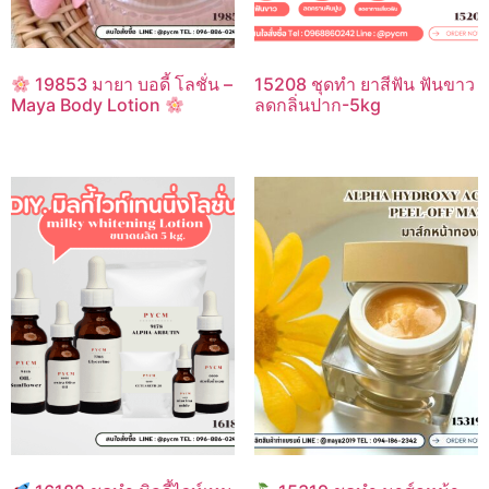
19853 มายา บอดี้ โลชั่น –
15208 ชุดทำ ยาสีฟัน ฟันขาว
Maya Body Lotion
ลดกลิ่นปาก-5kg