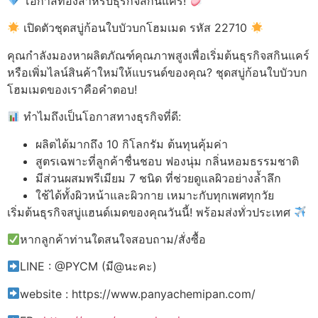
โอกาสทองสำหรับธุรกิจสกินแคร์!
เปิดตัวชุดสบู่ก้อนใบบัวบกโฮมเมด รหัส 22710
คุณกำลังมองหาผลิตภัณฑ์คุณภาพสูงเพื่อเริ่มต้นธุรกิจสกินแคร์
หรือเพิ่มไลน์สินค้าใหม่ให้แบรนด์ของคุณ? ชุดสบู่ก้อนใบบัวบก
โฮมเมดของเราคือคำตอบ!
ทำไมถึงเป็นโอกาสทางธุรกิจที่ดี:
ผลิตได้มากถึง 10 กิโลกรัม ต้นทุนคุ้มค่า
สูตรเฉพาะที่ลูกค้าชื่นชอบ ฟองนุ่ม กลิ่นหอมธรรมชาติ
มีส่วนผสมพรีเมียม 7 ชนิด ที่ช่วยดูแลผิวอย่างล้ำลึก
ใช้ได้ทั้งผิวหน้าและผิวกาย เหมาะกับทุกเพศทุกวัย
เริ่มต้นธุรกิจสบู่แฮนด์เมดของคุณวันนี้! พร้อมส่งทั่วประเทศ
หากลูกค้าท่านใดสนใจสอบถาม/สั่งซื้อ
LINE : @PYCM (มี@นะคะ)
website : https://www.panyachemipan.com/