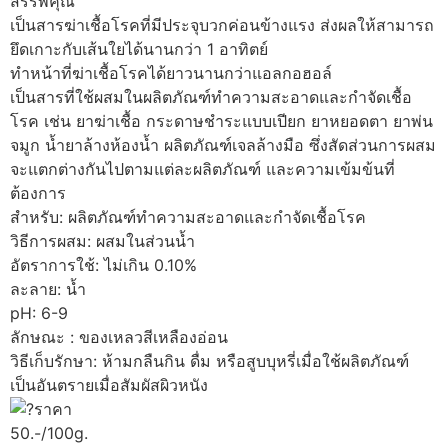
สรรพคุณ
เป็นสารฆ่าเชื้อโรคที่มีประจุบวกค่อนข้างแรง ส่งผลให้สามารถ
ยึดเกาะกับเส้นใยได้นานกว่า 1 อาทิตย์
ทำหน้าที่ฆ่าเชื้อโรคได้ยาวนานกว่าแอลกอฮอล์
เป็นสารที่ใช้ผสมในผลิตภัณฑ์ทำความสะอาดและกำจัดเชื้อ
โรค เช่น ยาฆ่าเชื้อ กระดาษชำระแบบเปียก ยาหยอดตา ยาพ่น
จมูก น้ำยาล้างห้องน้ำ ผลิตภัณฑ์เจลล้างมือ ซึ่งสัดส่วนการผสม
จะแตกต่างกันไปตามแต่ละผลิตภัณฑ์ และความเข้มข้นที่
ต้องการ
สำหรับ: ผลิตภัณฑ์ทำความสะอาดและกำจัดเชื้อโรค
วิธีการผสม: ผสมในส่วนน้ำ
อัตราการใช้: ไม่เกิน 0.10%
ละลาย: น้ำ
pH: 6-9
ลักษณะ : ของเหลวสีเหลืองอ่อน
วิธีเก็บรักษา: ห้ามกลืนกิน ดื่ม หรือสูบบุหรี่เมื่อใช้ผลิตภัณฑ์
เป็นอันตรายเมื่อสัมผัสผิวหนัง
ราคา
50.-/100g.