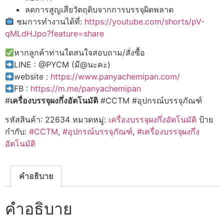
ลดการสูญเสียวัตถุดิบจากการบรรจุผิดพลาด
ชมการทำงานได้ที่:
https://youtube.com/shorts/pV-
qMLdHJpo?feature=share
หากลูกค้าท่านใดสนใจสอบถาม/สั่งซื้อ
LINE : @PYCM (มี@นะคะ)
website :
https://www.panyachemipan.com/
FB :
https://m.me/panyachemipan
#
เครื่องบรรจุผงกึ่งอัตโนมัติ
#CCTM #อุปกรณ์บรรจุภัณฑ์
รหัสสินค้า:
22634
หมวดหมู่:
เครื่องบรรจุผงกึ่งอัตโนมัติ
ป้าย
กำกับ:
#CCTM
,
#อุปกรณ์บรรจุภัณฑ์
,
#เครื่องบรรจุผงกึ่ง
อัตโนมัติ
คำอธิบาย
คำอธิบาย