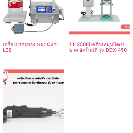
เครื่องบรรจุของเหลว CSY-
? (12506)เครื่องหมุนปิดฝา
L36
ขวด อัตโนมัติ รุ่น DDX-450