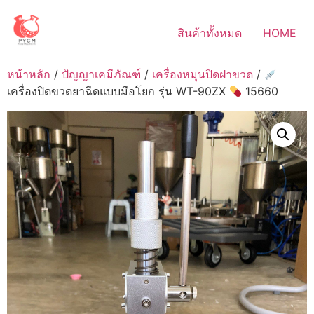
Skip
to
สินค้าทั้งหมด
HOME
content
หน้าหลัก
/
ปัญญาเคมีภัณฑ์
/
เครื่องหมุนปิดฝาขวด
/
เครื่องปิดขวดยาฉีดแบบมือโยก รุ่น WT-90ZX
15660