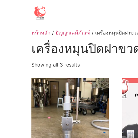
Skip
to
content
หน้าหลัก
/
ปัญญาเคมีภัณฑ์
/ เครื่องหมุนปิดฝาขว
เครื่องหมุนปิดฝาขว
Sorted
Showing all 3 results
by
latest