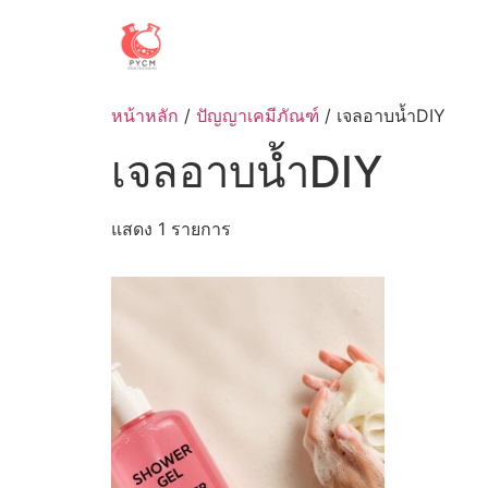
Skip
to
content
หน้าหลัก
/
ปัญญาเคมีภัณฑ์
/ เจลอาบน้ำDIY
เจลอาบน้ำDIY
แสดง 1 รายการ