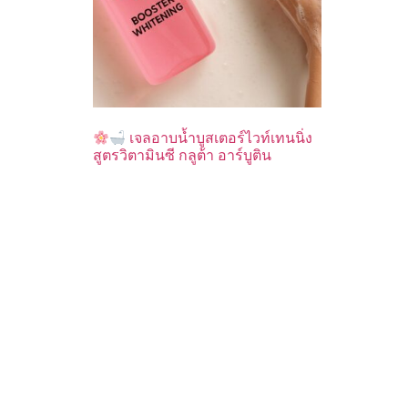
เจลอาบน้ำบูสเตอร์ไวท์เทนนิ่ง
สูตรวิตามินซี กลูต้า อาร์บูติน