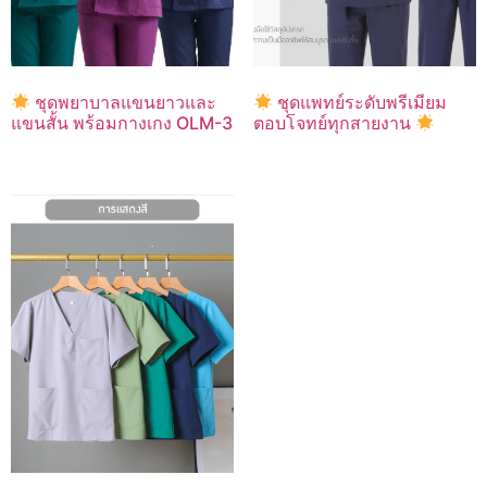
ชุดพยาบาลแขนยาวและ
ชุดแพทย์ระดับพรีเมียม
แขนสั้น พร้อมกางเกง OLM-3
ตอบโจทย์ทุกสายงาน