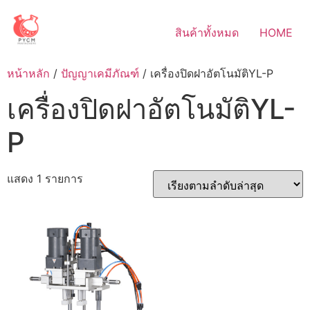
Skip
to
สินค้าทั้งหมด
HOME
content
หน้าหลัก
/
ปัญญาเคมีภัณฑ์
/ เครื่องปิดฝาอัตโนมัติYL-P
เครื่องปิดฝาอัตโนมัติYL-
P
แสดง 1 รายการ