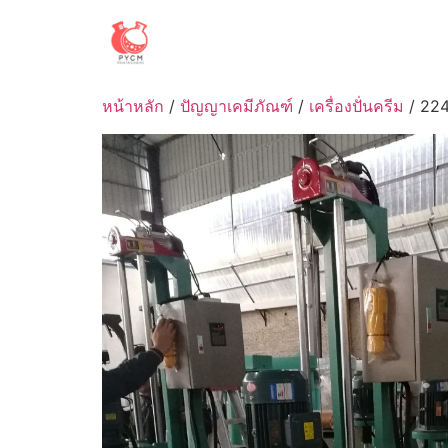
Skip
to
content
หน้าหลัก
/
ปัญญาเคมีภัณฑ์
/
เครื่องปั่นครีม
/ 224