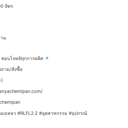
0 ลิตร
ทาน
ว ตอบโจทย์ทุกการผลิต
าม/สั่งซื้อ
ะ)
panyachemipan.com/
achemipan
ผสมของเหลว #RLFL2.2 #อุตสาหกรรม #อุปกรณ์